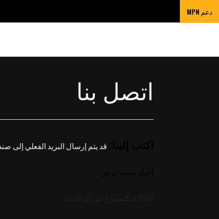
دعم MPN
اتصل بنا
اكتب إلينا:
قد يتم إرسال البريد الفعلي إلى صندو
أخبار مينت برس
3500 فيكسبيرغ لين إن #312،